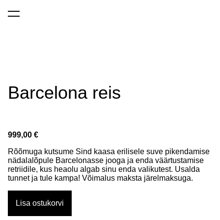
soulyoga
lisati ostukorvi.
Vaata ostukorvi
Barcelona reis
999,00 €
Rõõmuga kutsume Sind kaasa erilisele suve pikendamise
nädalalõpule Barcelonasse jooga ja enda väärtustamise
retriidile, kus heaolu algab sinu enda valikutest. Usalda
tunnet ja tule kampa! Võimalus maksta järelmaksuga.
Lisa ostukorvi