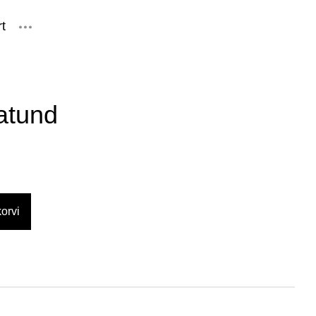
t
lisati ostukorvi.
Vaata ostukorvi
v
atund
orvi